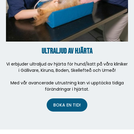
Ultraljud av hjärta
Vi erbjuder
ultraljud av hjärta
för
hund/
katt på
våra kliniker
i Gällivare, Kiruna, Boden,
Skellefteå
och
Umeå!
Med
vår
avancerade
utrustning
kan
vi
upptäcka
tidiga
förändringar
i
hjärtat.
BOKA EN TID!